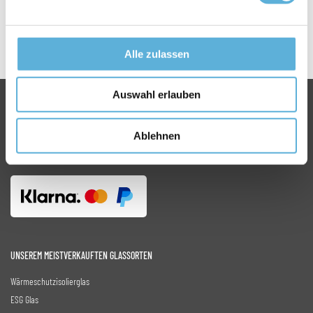
Glasblokjes
Set - BRANDWEREND, Set voor enkel glas (2x 2 mm 2x 3mm 2x
4mm), Set (2x 2 mm 2x 3mm 2x 4mm 2 wigjes schuin)
Alle zulassen
Auswahl erlauben
RUFEN SIE AN 0392 9259 9842
FÜR INFORMATIONEN ODER FRAGEN
Ablehnen
INFO@GLASROYAL.DE
UNSEREM MEISTVERKAUFTEN GLASSORTEN
Wärmeschutzisolierglas
ESG Glas