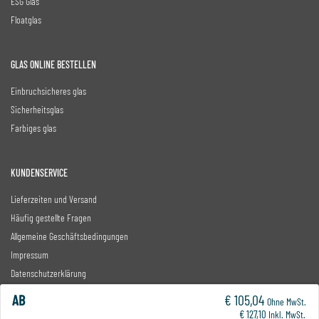
ESG Glas
Floatglas
GLAS ONLINE BESTELLEN
Einbruchsicheres glas
Sicherheitsglas
Farbiges glas
KUNDENSERVICE
Lieferzeiten und Versand
Häufig gestellte Fragen
Allgemeine Geschäftsbedingungen
Impressum
Datenschutzerklärung
Widerrufsbelehrung
AB
€ 105,04
Ohne MwSt.
Widerrufsformular
€ 127,10
Inkl. MwSt.