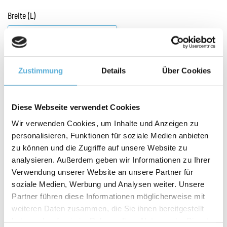
Breite (L)
mm
WÄHLEN SIE DIE BREITE IHRER GLASRINNE
Zustimmung
Details
Über Cookies
Diese Webseite verwendet Cookies
STANGENKONTROLLROST
Wir verwenden Cookies, um Inhalte und Anzeigen zu
personalisieren, Funktionen für soziale Medien anbieten
Keine
zu können und die Zugriffe auf unsere Website zu
analysieren. Außerdem geben wir Informationen zu Ihrer
Stangenbedienung für Gitter
Verwendung unserer Website an unsere Partner für
soziale Medien, Werbung und Analysen weiter. Unsere
U-GUMMIGITTER
Partner führen diese Informationen möglicherweise mit
weiteren Daten zusammen, die Sie ihnen bereitgestellt
haben oder die sie im Rahmen Ihrer Nutzung der Dienste