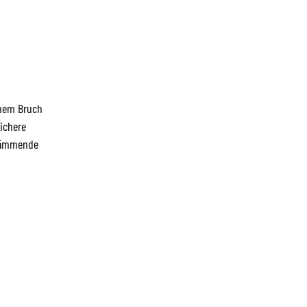
inem Bruch
ichere
lldämmende