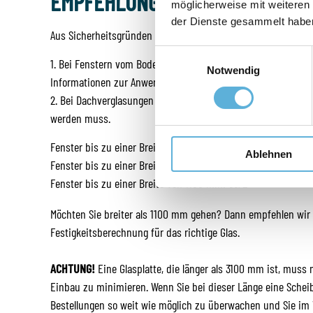
EMPFEHLUNGEN FÜR VSG GLAS 
möglicherweise mit weiteren
der Dienste gesammelt habe
Aus Sicherheitsgründen muss VSG sicherheitsglasin folgend
Einwilligungsauswahl
1. Bei Fenstern vom Boden bis 85 cm aus Sicherheitsgründen. 
Notwendig
Informationen zur Anwendung von Sicherheitsglas.
2. Bei Dachverglasungen wie Wintergärten oder Carports. Bei
werden muss.
Fenster bis zu einer Breite von 850 mm: 44/2
Ablehnen
Fenster bis zu einer Breite von 950 mm: 55/2
Fenster bis zu einer Breite von 1100 mm: 66/2
Möchten Sie breiter als 1100 mm gehen? Dann empfehlen wir 
Festigkeitsberechnung für das richtige Glas.
ACHTUNG!
Eine Glasplatte, die länger als 3100 mm ist, mus
Einbau zu minimieren. Wenn Sie bei dieser Länge eine Scheibe
Bestellungen so weit wie möglich zu überwachen und Sie im V