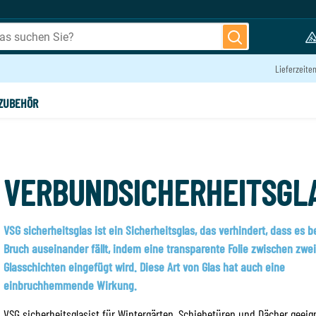
Lieferzeite
Preis ohne MwSt.
glas
€22,63
ZUBEHÖR
VERBUNDSICHERHEITSGL
VSG sicherheitsglas ist ein Sicherheitsglas, das verhindert, dass es 
Bruch auseinander fällt, indem eine transparente Folie zwischen zwe
Glasschichten eingefügt wird. Diese Art von Glas hat auch eine
einbruchhemmende Wirkung.
VSG sicherheitsglasist für Wintergärten, Schiebetüren und Dächer geeign