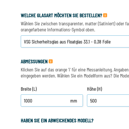
WELCHE GLASART MÖCHTEN SIE BESTELLEN?
Wählen Sie zwischen transparenter, matter (Satiniert) oder fa
orangefarbene Informations-Symbol oben.
Dichtungsband für Fenster - Verschiedene
Optionen
ABMESSUNGEN
Klicken Sie auf das orange 'i' für eine Messanleitung. Anga
Preis pro Meter
eingegeben werden. Wählen Sie ein Modellform aus? Die Model
v.a.
€ 7,12
Breite (L)
Höhe (H)
8,47
incl. btw
mm
HABEN SIE EIN ABWEICHENDES MODELL?