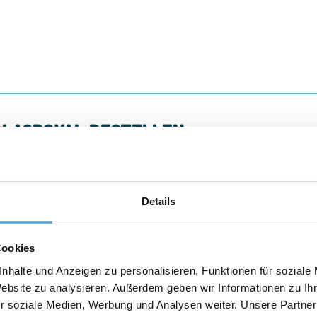
 GLASROYAL BESTELLEN
nfach. Das Glas wird direkt vom Großhandel bezogen, wodurch Sie immer 
r sind spezialisiert auf die Lieferung von Einscheibensicherheitsglas. W
Details
 aus und geben Sie die Breite und Höhe in Millimetern ein. Während des
Ihrer Bestellung.
Cookies
nhalte und Anzeigen zu personalisieren, Funktionen für soziale
Website zu analysieren. Außerdem geben wir Informationen zu I
r soziale Medien, Werbung und Analysen weiter. Unsere Partner