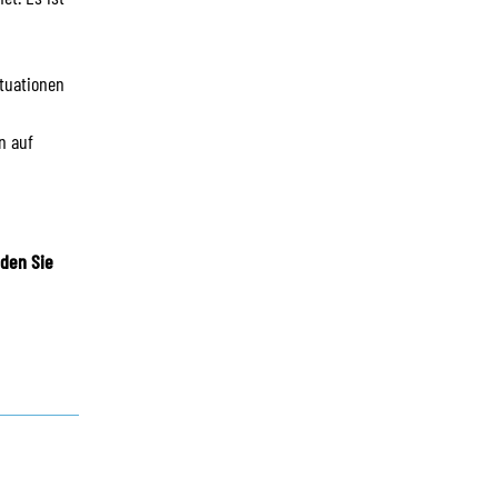
ituationen
erglasungsklötze Verschiedene optionen
n auf
reis pro Meter
nden Sie
a.
 1,90
26
incl. btw