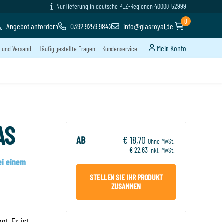
Nur lieferung in deutsche PLZ-Regionen 40000–52999
0
Angebot anfordern
0392 9259 9842
info@glasroyal.de
Mein Konto
n und Versand
Häufig gestellte Fragen
Kundenservice
ZURÜCK
WEITER BESTELLEN
AS
AB
€ 18,70
Ohne MwSt.
€ 22,63
Inkl. MwSt.
bei einem
i
STELLEN SIE IHR PRODUKT
ZUSAMMEN
et. Es ist