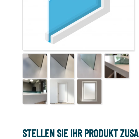
Glasleiste - Verschiedene Optionen
Preis pro Meter
v.a.
€ 9,19
10,94
incl. btw
STELLEN SIE IHR PRODUKT ZUS