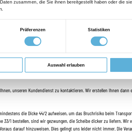
VON GLASROYAL
 Daten zusammen, die Sie ihnen bereitgestellt haben oder die s
n.
en Situationen verwendet werden:
In einigen Fällen bis zu 140 cm über dem Boden. Klicken Sie hier für we
Präferenzen
Statistiken
 Dachverglasungen gilt auch, dass mindestens VSG sicherheitsglas 44/2 
Auswahl erlauben
Ihnen, unseren Kundendienst zu kontaktieren. Wir erstellen Ihnen dann 
s mindestens die Dicke 44/2 aufweisen, um das Bruchrisiko beim Transpor
 33/1 bestellen, sind wir gezwungen, die Scheibe dicker zu liefern. Wir 
oraus darauf hinzuweisen. Dies gelingt uns leider nicht immer. Die Ver