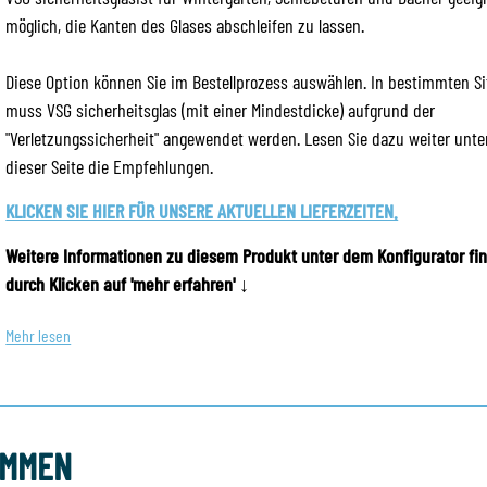
möglich, die Kanten des Glases abschleifen zu lassen.
Diese Option können Sie im Bestellprozess auswählen. In bestimmten S
muss VSG sicherheitsglas (mit einer Mindestdicke) aufgrund der
Verglasungskitt - Verschiedene Optionen
V
"Verletzungssicherheit" angewendet werden. Lesen Sie dazu weiter unte
dieser Seite die Empfehlungen.
KLICKEN SIE HIER FÜR UNSERE AKTUELLEN LIEFERZEITEN.
Preis pro Meter
P
Weitere Informationen zu diesem Produkt unter dem Konfigurator fi
v.a.
v.
durch Klicken auf 'mehr erfahren' ↓
€ 8,01
€
9,53
incl. btw
2,
Mehr lesen
AMMEN