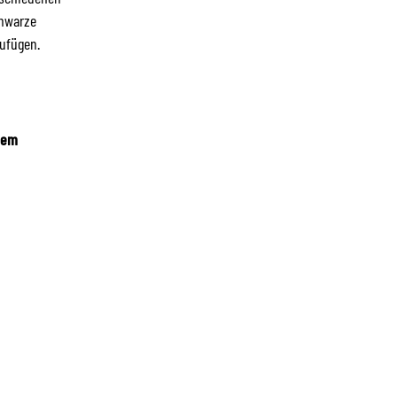
chwarze
ufügen.
dem