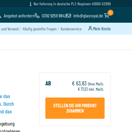
Nur lieferung in deutsche PLZ-Regionen 40000–52999
0
Angebot anfordern
0392 9259 9842
info@glasroyal.de
Mein Konto
n und Versand
Häufig gestellte Fragen
Kundenservice
AB
€ 63,83
Ohne MwSt.
€ 77,23
Inkl. MwSt.
ie das
n. Durch
STELLEN SIE IHR PRODUKT
ZUSAMMEN
nd das
umgebung
rschiedenen