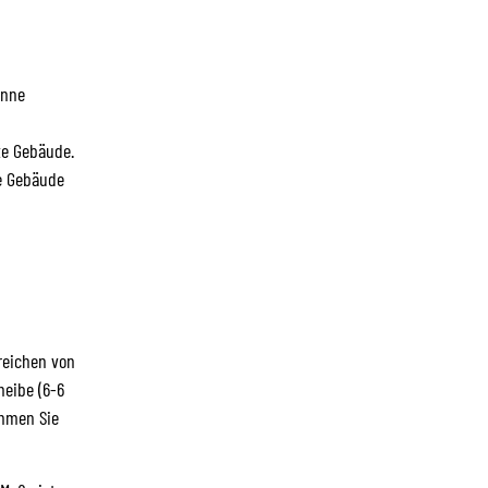
onne
te Gebäude.
e Gebäude
 reichen von
heibe (6-6
ehmen Sie