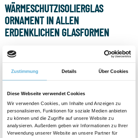
WÄRMESCHUTZISOLIERGLAS
ORNAMENT IN ALLEN
ERDENKLICHEN GLASFORMEN
Bei Glasroyal können Sie auch Wärmeschutzisolierglas Ornament in
in allen erdenklichen Glasformen bestellen. Im Bestellmenü wählen
Sie ein Modell und geben die Maße ein. Beachten Sie, dass die
Modelle mit einer Außenansicht gezeichnet sind. Wir sorgen dafür,
Zustimmung
Details
Über Cookies
dass das abweichende Modell perfekt für Sie produziert wird.
Diese Webseite verwendet Cookies
Wir verwenden Cookies, um Inhalte und Anzeigen zu
WÄRMESCHUTZISOLIERGLAS
personalisieren, Funktionen für soziale Medien anbieten
ORNAMENT IM VERGLEICH ZU
zu können und die Zugriffe auf unsere Website zu
analysieren. Außerdem geben wir Informationen zu Ihrer
EINFACH ORNAMENTGLAS
Verwendung unserer Website an unsere Partner für