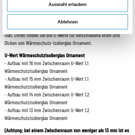
Auswahl erlauben
Der Urt wird durch den U-Wert angegeben und zeigt an, wie gut das
Glas isoliert. Das heißt, wie viel Wärme durch das Glas verloren geht.
Ablehnen
Je niedriger dieser Isolationswert (U-Wert), desto besser isoliert das
Glas. Unten finden Sie die U-Werte für verschiedene Arten und
Dicken von Wärmeschutz-Isolierglas Ornament.
U-Wert Wärmeschutzisolierglas Ornament
- Aufbau mit 16 mm Zwischenraum U-Wert 1,1
Wärmeschutzisolierglas Ornament
- Aufbau mit 15 mm Zwischenraum U-Wert 1,1
Wärmeschutzisolierglas Ornament
- Aufbau mit 14 mm Zwischenraum U-Wert 1,2
Wärmeschutzisolierglas Ornament
- Aufbau mit 13 mm Zwischenraum U-Wert 1,2
Wärmeschutzisolierglas Ornament
(Achtung: bei einem Zwischenraum von weniger als 13 mm ist es